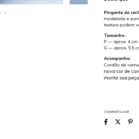
Pingente de cer
2
modelada e esmal
textura podem v
Tamanho:
P — aprox. 4 cm
G — aprox. 5,5 
Acompanha:
Cordão de camur
nova cor de cor
monte sua peça 
COMPARTILHAR