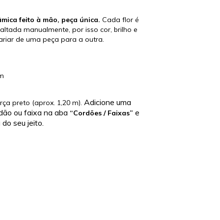
âmica feito à mão, peça única.
Cada flor é
tada manualmente, por isso cor, brilho e
ariar de uma peça para a outra.
cm
Adicione uma
ça preto (aprox. 1,20 m).
dão ou faixa na aba
e
“Cordões / Faixas”
do seu jeito.