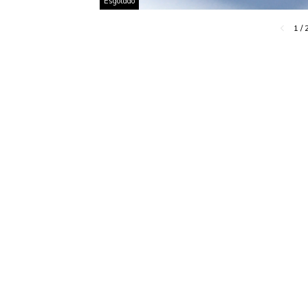
Esgotado
1
/