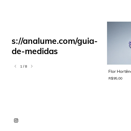
s://analume.com/guia-
de-medidas
1
/
8
Flor Butter Yellow
Flor Hortên
R$95,00
R$95,00