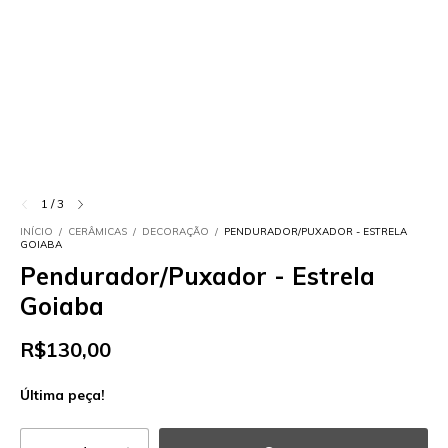
1
/
3
INÍCIO
/
CERÂMICAS
/
DECORAÇÃO
/
PENDURADOR/PUXADOR - ESTRELA
GOIABA
Pendurador/Puxador - Estrela
Goiaba
R$130,00
Última peça!