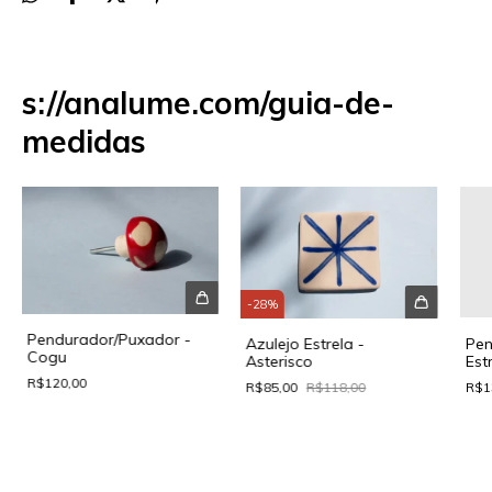
s://analume.com/guia-de-
medidas
-
28
%
Pendurador/Puxador -
Azulejo Estrela -
Pen
Cogu
Asterisco
Est
R$120,00
R$85,00
R$118,00
R$1