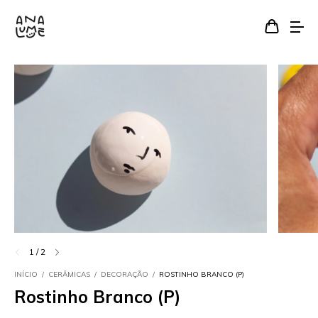
1
/
2
INÍCIO
/
CERÂMICAS
/
DECORAÇÃO
/
ROSTINHO BRANCO (P)
Rostinho Branco (P)